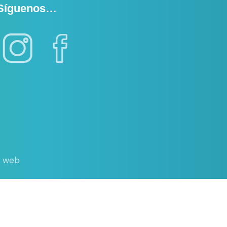
Síguenos…
d web