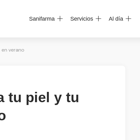
Sanifarma
Servicios
Al día
o en verano
tu piel y tu
o