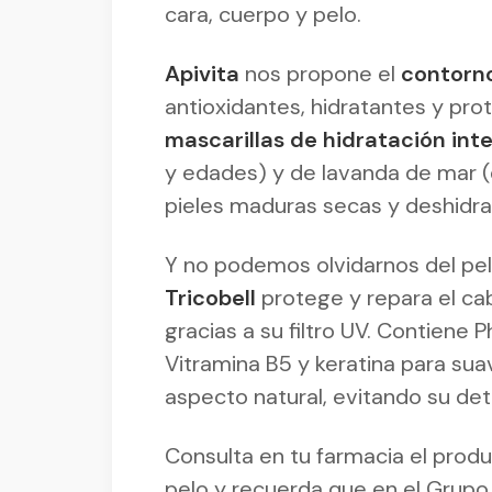
cara, cuerpo y pelo.
Apivita
nos propone el
contorno
antioxidantes, hidratantes y prot
mascarillas de hidratación int
y edades) y de lavanda de mar
pieles maduras secas y deshidra
Y no podemos olvidarnos del pelo
Tricobell
protege y repara el cab
gracias a su filtro UV. Contiene 
Vitramina B5 y keratina para suav
aspecto natural, evitando su det
Consulta en tu farmacia el prod
pelo y recuerda que en el Grupo