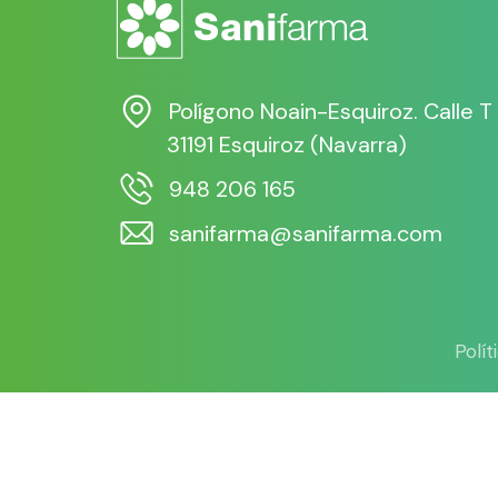
Polígono Noain-Esquiroz. Calle T
31191 Esquiroz (Navarra)
948 206 165
sanifarma@sanifarma.com
Polí