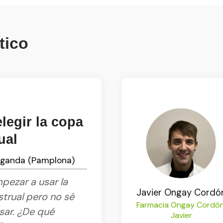
tico
legir la copa
ual
iganda (Pamplona)
pezar a usar la
Javier Ongay Cordó
trual pero no sé
Farmacia Ongay Cordón
usar. ¿De qué
Javier