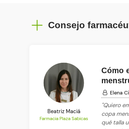
Consejo farmacéu
Cómo e
menstr
Elena C
"Quiero em
Beatriz Maciá
copa mens
Farmacia Plaza Sabicas
qué talla 