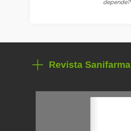
depende?
Revista Sanifarma