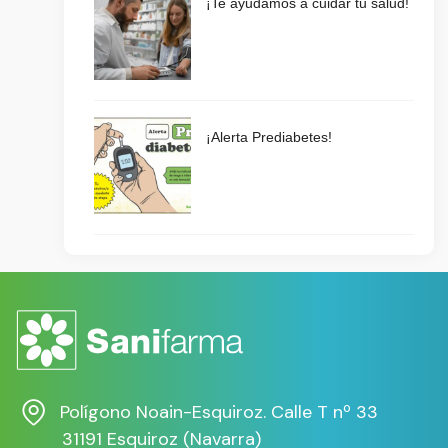
¡Te ayudamos a cuidar tu salud!
¡Alerta Prediabetes!
Polígono Noain-Esquiroz. Calle T nº 33
31191 Esquiroz (Navarra)