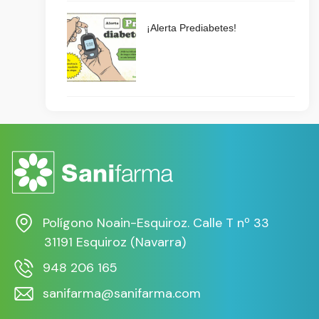
¡Alerta Prediabetes!
Polígono Noain-Esquiroz. Calle T nº 33
31191 Esquiroz (Navarra)
948 206 165
sanifarma@sanifarma.com