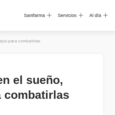
Sanifarma
Servicios
Al día
ejos para combatirlas
en el sueño,
 combatirlas