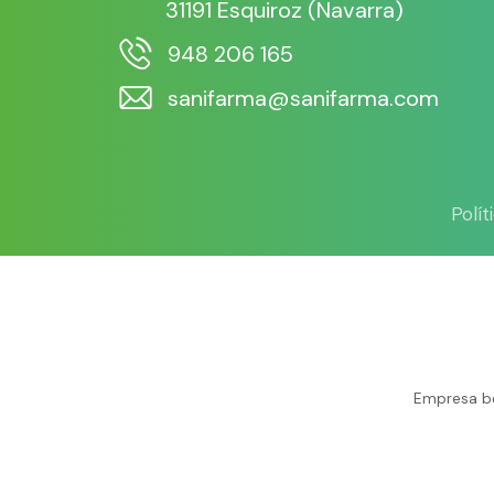
31191 Esquiroz (Navarra)
948 206 165
sanifarma@sanifarma.com
Polí
Empresa be