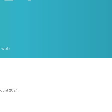
d web
ocial 2024.