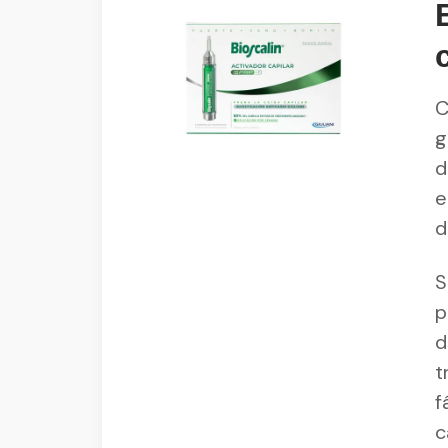
C
g
d
e
d
S
p
d
t
f
c