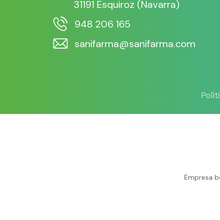
31191 Esquiroz (Navarra)
948 206 165
sanifarma@sanifarma.com
Polí
Empresa be