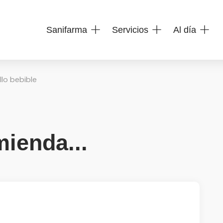
Sanifarma
Servicios
Al día
llo bebible
ienda...