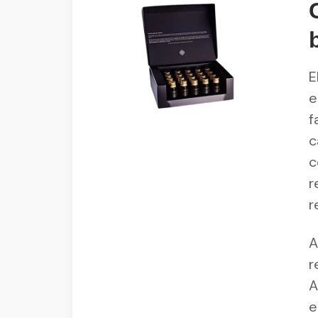
E
e
f
c
c
r
r
A
r
A
e