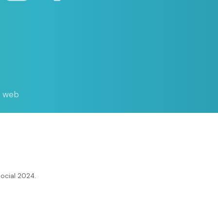
d web
ocial 2024.