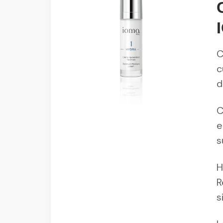
C
c
d
C
e
s
H
R
s