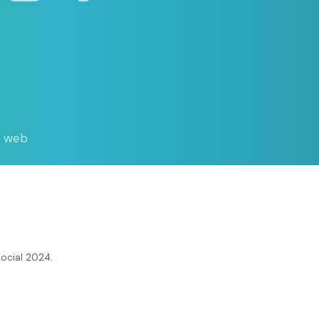
d web
ocial 2024.