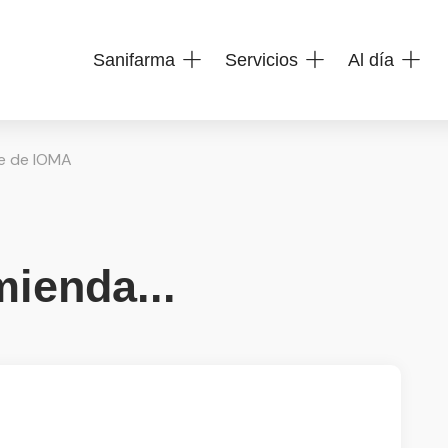
Sanifarma
Servicios
Al día
e de IOMA
ienda...