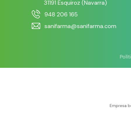
31191 Esquiroz (Navarra)
948 206 165
sanifarma@sanifarma.com
Polí
Empresa be