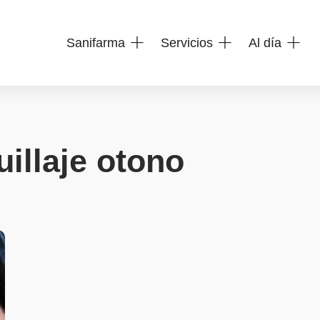
Sanifarma
Servicios
Al día
illaje otono