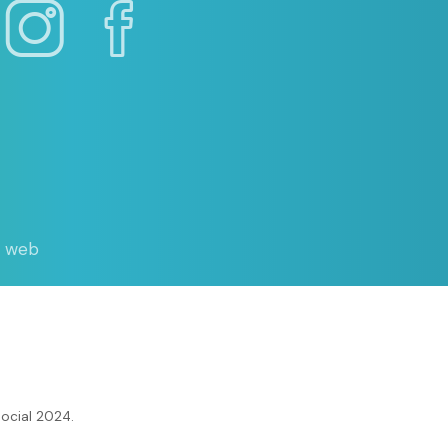
d web
ocial 2024.