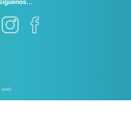
Síguenos…
d web