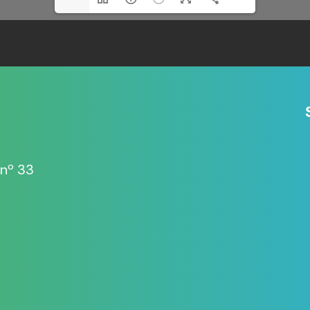
1/24
 nº 33