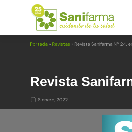
Portada
»
Revistas
»
Revista Sanifarma Nº 24, 
Revista Sanifar
6 enero, 2022